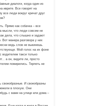
бавные диалоги, когда один из
на иврите. Все говорят на
у все люди вокруг кричат друг
гом?
ть. Прямо как собачка – все
на мысли, что люди совсем не
как дела, что слышно и задают
. Вот манера разговора у них
 песни ведь слов не выкинешь.
етствующе. Мой голос на их фоне
 с водителем такси только
т... а он, видите ли, просто
ителем помирились. Терпеть не
ь своеобразные. И своеобразны
 нежели в плохую. Они
ибудь с вами на улице или дома –
ров. Еще когда я жила в России,