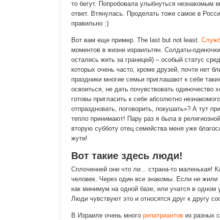
то бегут. Попробовала улыбнуться незнакомым 
ответ. Втянулась. Проделать тоже самое в Росс
правильно :)
Вот вам еще пример. The last but not least.
Служб
моментов в жизни израильтян. Солдаты-одиночки
остались жить за границей) – особый статус сре
которых очень часто, кроме друзей, почти нет бли
праздники многие семьи приглашают к себе таки
освоиться, не дать почувствовать одиночество х
готовы пригласить к себе абсолютно незнакомого
отпраздновать, поговорить, покушать»? А тут пр
тепло принимают! Пару раз я была в религиозной
вторую субботу отец семейства меня уже благос
жути!
Вот такие здесь люди!
Сплоченней они что ли... страна-то маленькая! К
человек. Через один все знакомы. Если не жили
как минимум на одной базе, или учатся в одном 
Люди чувствуют это и относятся друг к другу с
В Израиле очень много
репатриантов
из разных с