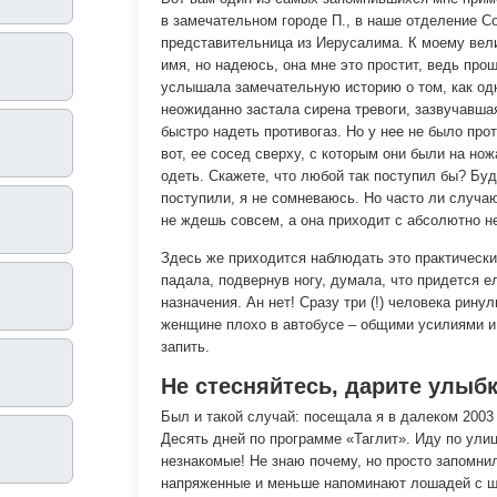
в замечательном городе П., в наше отделение С
представительница из Иерусалима. К моему вели
имя, но надеюсь, она мне это простит, ведь прош
услышала замечательную историю о том, как од
неожиданно застала сирена тревоги, зазвучавша
быстро надеть противогаз. Но у нее не было про
вот, ее сосед сверху, с которым они были на нож
одеть. Скажете, что любой так поступил бы? Буд
поступили, я не сомневаюсь. Но часто ли случа
не ждешь совсем, а она приходит с абсолютно 
Здесь же приходится наблюдать это практически
падала, подвернув ногу, думала, что придется е
назначения. Ан нет! Сразу три (!) человека рин
женщине плохо в автобусе – общими усилиями и 
запить.
Не стесняйтесь, дарите улыбк
Был и такой случай: посещала я в далеком 2003
Десять дней по программе «Таглит
». Иду по ули
незнакомые! Не знаю почему, но просто запомнил
напряженные и меньше напоминают лошадей с шо