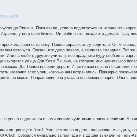
2015 в 21:16
тобусах до Ришона. Пока ехала, успела подпитаться от израильтян хоро
 Израиле, у него свой бизнес. Он любит петь, везде это делает. Пару п
я проехала свою остановку. Пошла спрашивать у водителя. Он мне заодн
ителем автобуса. Сказал, что дело плевое, а зарплата солидная. Тут же
ки. Или на любого другого учителя, все праздники буду свободна, зарпл
де находится улица Дов Хоз в Ришоне, на которую мне нужно было попаст
прохожих. Да. Прямо посреди дороги. И никто нам нервно не сигналил. 
итать названия всех улиц, которые нам встречались. Примерно показыва
одить не может. Направление она указала совершенно верно. Очень пом
я не успел поделиться с вами своими чувствами и впечатлениями. А они
али на границе с Газой. Уже нескольно недель планировал съездить, но
ХАЛА)). Собрался буквально за полчаса и в 12 дня выехали из Тель-Ав