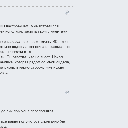
шим настроением. Мне встретился
есен исполнил, засыпал комплиментами.
о рассказал всю свою жизнь. 40 лет он
 ко мне подошла женщина и сказала, что
ата неплохая и тд.
ь. Он ответил, что не знает. Начал
Бабушка, которая рядом со мной сидела,
ла рукой, в какую сторону мне нужно
огла.
 до сих пор меня переполняют!
 все равно получилось спонтанно (не
ива.