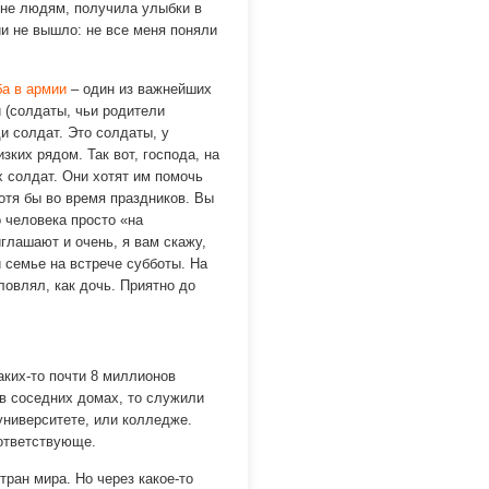
мне людям, получила улыбки в
ии не вышло: не все меня поняли
а в армии
– один из важнейших
 (солдаты, чьи родители
ди солдат. Это солдаты, у
зких рядом. Так вот, господа, на
х солдат. Они хотят им помочь
отя бы во время праздников. Вы
 человека просто «на
иглашают и очень, я вам скажу,
 семье на встрече субботы. На
ловлял, как дочь. Приятно до
аких-то почти 8 миллионов
 в соседних домах, то служили
университете, или колледже.
оответствующе.
тран мира. Но через какое-то