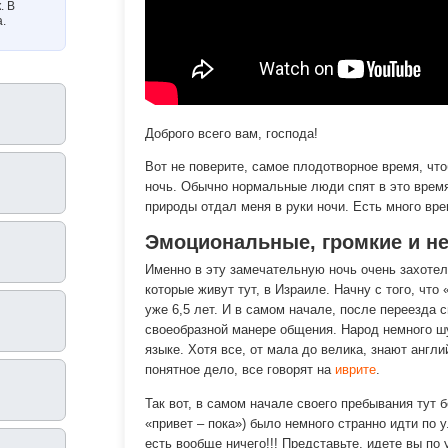
. В
а.
Доброго всего вам, господа!
Вот не поверите, самое плодотворное время, что
ночь. Обычно нормальные люди спят в это время.
природы отдал меня в руки ночи. Есть много вр
Эмоциональные, громкие и не
Именно в эту замечательную ночь очень захотел
которые живут тут, в Израиле. Начну с того, чт
уже 6,5 лет. И в самом начале, после переезда 
своеобразной манере общения. Народ немного ш
языке. Хотя все, от мала до велика, знают англи
понятное дело, все говорят на
иврите
.
Так вот, в самом начале своего пребывания тут б
«привет – пока») было немного странно идти по у
есть вообще ничего!!! Представьте, идете вы по