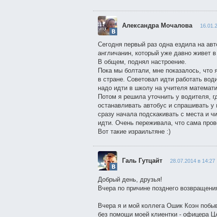
Александра Мочалова
16.01.
Сегодня первый раз одна ездила на ав
англичанин, который уже давно живет в
В общем, поднял настроение.
Пока мы болтали, мне показалось, что 
в стране. Советовал идти работать вод
надо идти в школу на учителя математи
Потом я решила уточнить у водителя, г
останавливать автобус и спрашивать у 
сразу начала подскакивать с места и ч
идти. Очень переживала, что сама пров
Вот такие израильтяне :)
Галь Гутцайт
28.07.2014 в 14:27
Добрый день, друзья!
Вчера по причине позднего возвращени
Вчера я и мой коллега Ошик Коэн побыв
без помощи моей клиентки - офицера ЦА