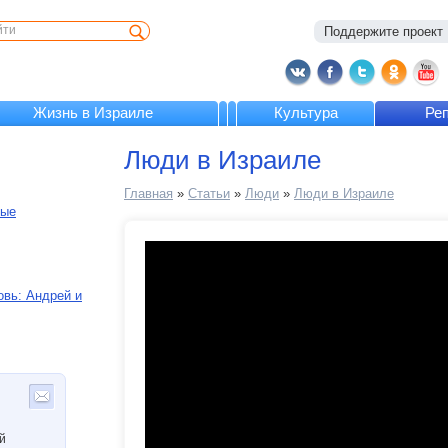
Поддержите проект :
Жизнь в Израиле
Культура
Ре
Люди в Израиле
Главная
»
Статьи
»
Люди
»
Люди в Израиле
ные
вь: Андрей и
й