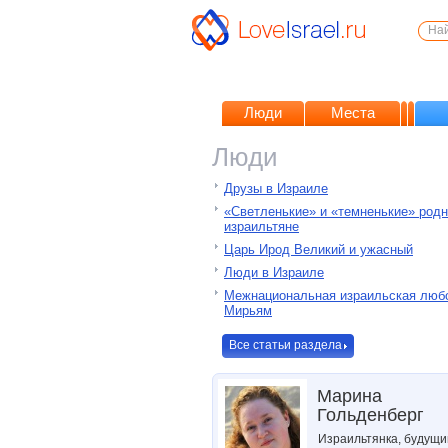
Люди
Места
Люди
Друзы в Израиле
«Светленькие» и «темненькие» род
израильтяне
Царь Ирод Великий и ужасный
Люди в Израиле
Межнациональная израильская любо
Мирьям
Все статьи раздела
Марина
Гольденберг
Израильтянка, будущи