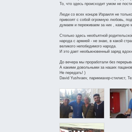
То, что здесь происходит умом не пост
Люди со всех концов Израиля не только
привозят с собой огромную любовь, под
думаем и переживаем за них , каждую 
Столько здесь необъятной родительско
народа с армией - не знаю, в какой ст
великого непобедимого народа.
И это дает необыкновенный заряд вдох
До вечера мы проработали без перерыва
А какими довольными за наших пацанов
Не передать! )
David Yushvaev, парикмахер-стилист, Т