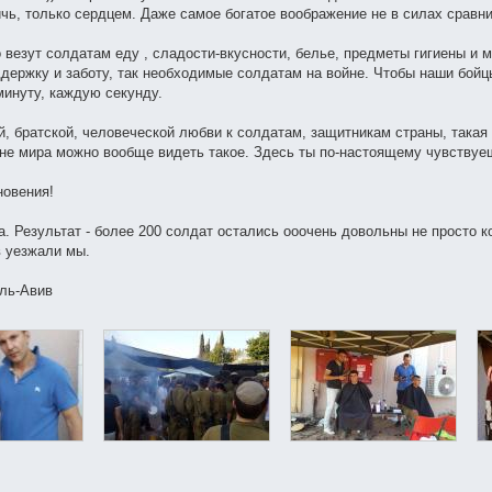
ичь, только сердцем. Даже самое богатое воображение не в силах сравн
 везут солдатам еду , сладости-вкусности, белье, предметы гигиены и м
держку и заботу, так необходимые солдатам на войне. Чтобы наши бойцы
минуту, каждую секунду.
й, братской, человеческой любви к солдатам, защитникам страны, така
ране мира можно вообще видеть такое. Здесь ты по-настоящему чувствуе
новения!
. Результат - более 200 солдат остались ооочень довольны не просто 
 уезжали мы.
ель-Авив