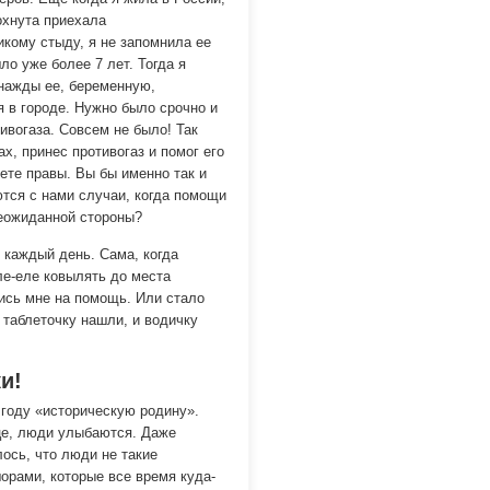
охнута приехала
кому стыду, я не запомнила ее
ло уже более 7 лет. Тогда я
нажды ее, беременную,
я в городе. Нужно было срочно и
тивогаза. Совсем не было! Так
ах, принес противогаз и помог его
ете правы. Вы бы именно так и
ются с нами случаи, когда помощи
неожиданной стороны?
 каждый день. Сама, когда
ле-еле ковылять до места
улись мне на помощь. Или стало
таблеточку нашли, и водичку
и!
 году «историческую родину».
це, люди улыбаются. Даже
ось, что люди не такие
рами, которые все время куда-