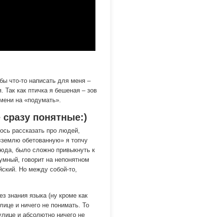
бы что-то написать для меня –
 Так как птичка я бешеная – зов
емени на «подумать».
 сразу понятные:)
ось рассказать про людей,
о «землю обетованную» я топчу
сюда, было сложно привыкнуть к
умный, говорит на непонятном
йский. Но между собой-то,
ез знания языка (ну кроме как
лице и ничего не понимать. То
 улице и абсолютно ничего не