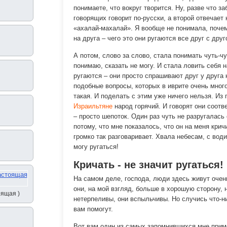
понимаете, что вокруг творится. Ну, разве что за
говорящих говорит по-русски, а второй отвечает 
«ахалай-махалай». Я вообще не понимала, почем
на друга – чего это они ругаются все друг с дру
А потом, слово за слово, стала понимать чуть-чу
понимаю, сказать не могу. И стала ловить себя 
ругаются – они просто спрашивают друг у друга 
подобные вопросы, которых в иврите очень много
такая. И поделать с этим уже ничего нельзя. Из
Израильтяне
народ горячий. И говорят они соотв
– просто шепоток. Один раз чуть не разругалась
потому, что мне показалось, что он на меня кричи
громко так разговаривает. Хвала небесам, с вод
могу ругаться!
Кричать - не значит ругаться!
На самом деле, господа, люди здесь живут очен
они, на мой взгляд, больше в хорошую сторону,
оящая )
нетерпеливы, они вспыльчивы. Но случись что-н
вам помогут.
Вот вам один из самых запомнившихся мне приме