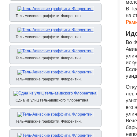
моло
В Те
на с
Тель-Авивские граффити. Флорентин.
Рам
Ид
Тель-Авивские граффити. Флорентин.
Во Ф
Авив
улич
Тель-Авивские граффити. Флорентин.
иску
Если
увид
Тель-Авивские граффити. Флорентин.
Отку
лет,
узна
Одна из улиц тель-авивского Флорентина.
его 
улич
Вече
Тель-Авивские граффити. Флорентин.
бары
непо