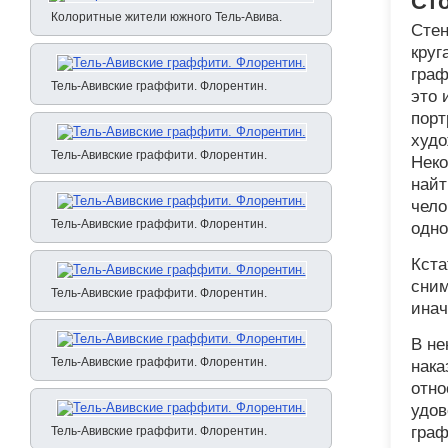
Ст
Колоритные жители южного Тель-Авива.
Стен
круг
граф
Тель-Авивские граффити. Флорентин.
это 
порт
худо
Тель-Авивские граффити. Флорентин.
Неко
найт
чело
Тель-Авивские граффити. Флорентин.
одно
Кста
сним
Тель-Авивские граффити. Флорентин.
инач
В не
Тель-Авивские граффити. Флорентин.
нака
отно
удов
граф
Тель-Авивские граффити. Флорентин.