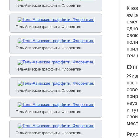
Тель-Авивские граффити. Флорентин.
К во
же р
смел
Тель-Авивские граффити. Флорентин.
одно
свою
полн
Тель-Авивские граффити. Флорентин.
прил
тем 
Отп
Тель-Авивские граффити. Флорентин.
Жизн
пост
сове
Тель-Авивские граффити. Флорентин.
прир
неуз
и ту
Тель-Авивские граффити. Флорентин.
свои
мест
Тель-Авивские граффити. Флорентин.
Рядо