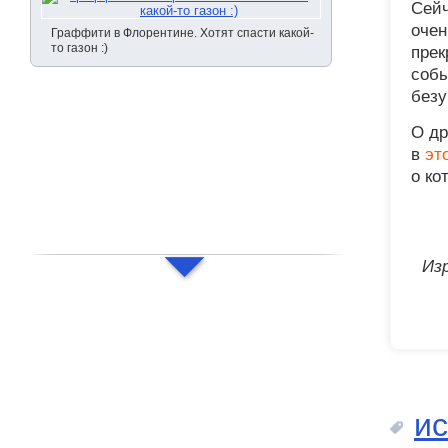
Сейч
очен
Граффити в Флорентине. Хотят спасти какой-
то газон :)
прек
собы
безу
О др
в
эт
о ко
Из
ис