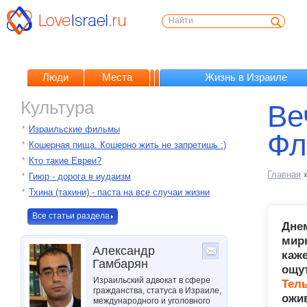
Люди
Места
Жизнь в Израиле
Культура
Ве
Израильские фильмы
Фл
Кошерная пища. Кошерно жить не запретишь :)
Кто такие Евреи?
Главная
Гиюр - дорога в иудаизм
Тхина (тахини) - паста на все случаи жизни
Все статьи раздела
Днем
мир
Александр
каже
Гамбарян
ощу
Израильский адвокат в сфере
Тел
гражданства, статуса в Израиле,
ожи
международного и уголовного