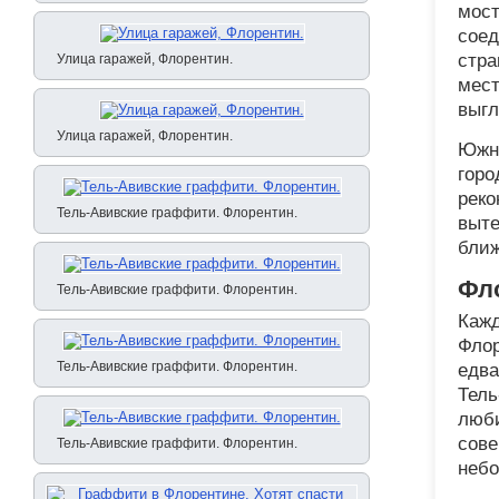
мост
сое
стра
Улица гаражей, Флорентин.
мест
выгл
Улица гаражей, Флорентин.
Южны
горо
реко
Тель-Авивские граффити. Флорентин.
выте
ближ
Фло
Тель-Авивские граффити. Флорентин.
Кажд
Флор
Тель-Авивские граффити. Флорентин.
едва
Тель
люби
сове
Тель-Авивские граффити. Флорентин.
небо