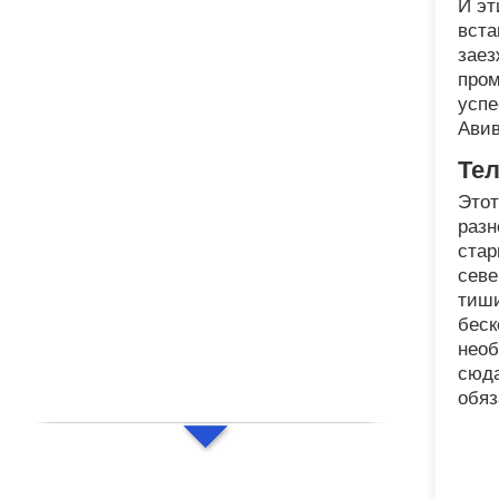
И эт
вста
заез
пром
успе
Авив
Тел
Этот
разн
стар
севе
тиши
беск
необ
сюда
обяз