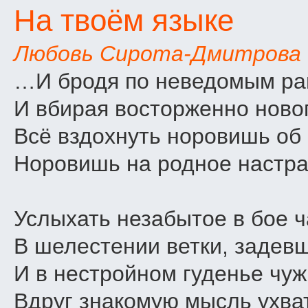
На твоём языке
Любовь Сирота-Дмитрова
…И бродя по неведомым ра
И вбирая восторженно новог
Всё вздохнуть норовишь об 
Норовишь на родное настра
Услыхать незабытое в бое ч
В шелестении ветки, задев
И в нестройном гуденье чуж
Вдруг знакомую мысль ухват