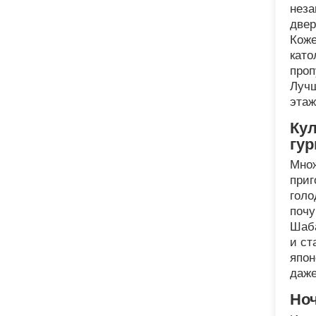
неза
двер
Коже
като
проп
Лучш
этаж
Кул
гу
Множ
приг
голо
почу
Шаба
и ст
япон
даже
Но