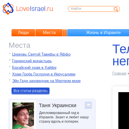
Люди
Места
Жизнь в Израиле
Места
Те
Церковь Святой Тавифы в Яффо
не
Горненский монастырь
Бахайский храм в Хайфе
Главная
Храм Гроба Господня в Иерусалиме
Эйн Геди заповедник на Мертвом море
Все статьи раздела
Таня Украински
Дипломированный гид в
Израиле. Знает и любит нашу
страну вдоль и поперек.