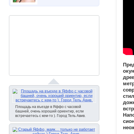
Пред
окун
древ
мет
совр
стил
доже
Площадь на въезде в Яффо с часовой
встр
башней, очень хороший ориентир, если
Нап
встречаетесь с кем-то ). Город Тель Авив.
сион
нео