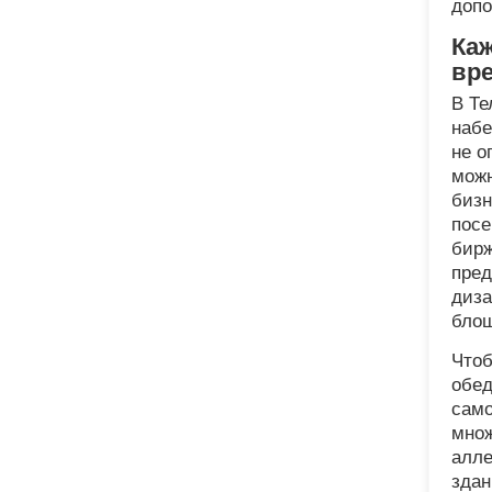
допо
Ка
вр
В Те
набе
не о
можн
бизн
посе
бирж
пред
диза
блош
Чтоб
обед
само
множ
алле
здан